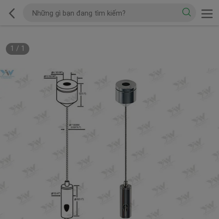
1
/
1