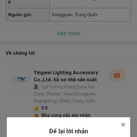
p
Nguồn gốc
Dongguan, Trung Quốc
Xem thêm
Về chúng tôi
Yingwei Lighting Accessory
Co.,Ltd. hồ sơ nhà sản xuất
12# Fulong Road,Qisha Ind.
Zone, Shatian Town,Dongguan,
Guangdong, China ,Trung Quốc
5.0
Nhà cung cấp xác nhận
Để lại lời nhắn
Xem thêm