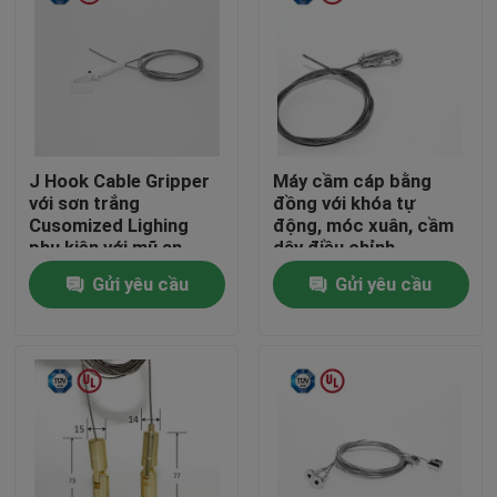
J Hook Cable Gripper
Máy cầm cáp bằng
với sơn trắng
đồng với khóa tự
Cusomized Lighing
động, móc xuân, cầm
phụ kiện với mũ an
dây điều chỉnh
toàn
Gửi yêu cầu
Gửi yêu cầu
Nhà
Các sản phẩm
Video