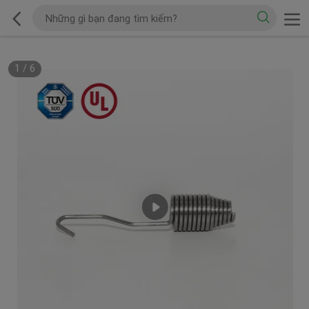
1
/
6