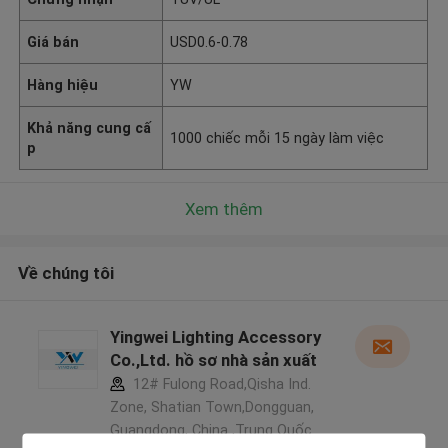
Giá bán
USD0.6-0.78
Hàng hiệu
YW
Khả năng cung cấ
1000 chiếc mỗi 15 ngày làm việc
p
Xem thêm
Về chúng tôi
Yingwei Lighting Accessory
Co.,Ltd. hồ sơ nhà sản xuất
12# Fulong Road,Qisha Ind.
Zone, Shatian Town,Dongguan,
Guangdong, China ,Trung Quốc