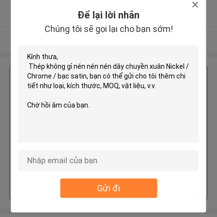
5.0
Để lại lời nhắn
Nhà cung cấp xác nhận
Chúng tôi sẽ gọi lại cho bạn sớm!
Xem thêm
Nhận giá tốt nhất cho
Thép không gỉ nén nén nén dây
chuyền xuân Nickel / Chrome /
bạc satin
Tiếp tục
Gửi đi