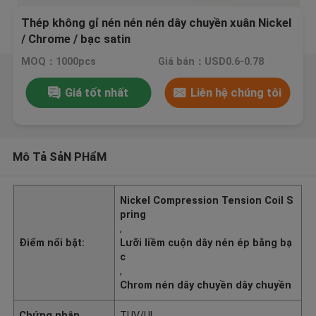
Thép không gỉ nén nén nén dây chuyền xuân Nickel
/ Chrome / bạc satin
MOQ：1000pcs
Giá bán：USD0.6-0.78
Giá tốt nhất
Liên hệ chúng tôi
Mô Tả SảN PHẩM
Nickel Compression Tension Coil S
pring
,
Điểm nổi bật:
Lưỡi liềm cuộn dây nén ép bằng bạ
c
,
Chrom nén dây chuyền dây chuyền
Chứng nhận
TUV/UL