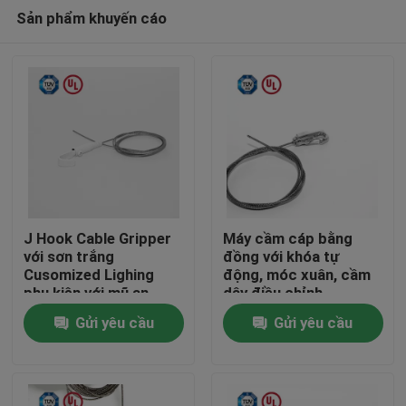
Sản phẩm khuyến cáo
J Hook Cable Gripper
Máy cầm cáp bằng
với sơn trắng
đồng với khóa tự
Cusomized Lighing
động, móc xuân, cầm
Nhà
phụ kiện với mũ an
dây điều chỉnh
toàn
Gửi yêu cầu
Gửi yêu cầu
Các sản phẩm
Video