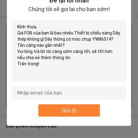
Để lại lời nhắn
Xem thêm
Chúng tôi sẽ gọi lại cho bạn sớm!
Nhận giá tốt nhất cho
Thiết bị chiếu sáng Dây thép
không gỉ Dây thừng có móc chụp
YW86514
Tiếp tục
Gửi đi
Sản phẩm khuyến cáo