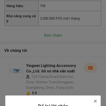
Hàng hiệu
YW
Khả năng cung cấ
2.000.000 PCS một tháng
p
Xem thêm
Về chúng tôi
Yingwei Lighting Accessory
Co.,Ltd. hồ sơ nhà sản xuất
12# Fulong Road,Qisha Ind.
Zone, Shatian Town,Dongguan,
Guangdong, China ,Trung Quốc
5.0
Nhà cung cấp xác nhận