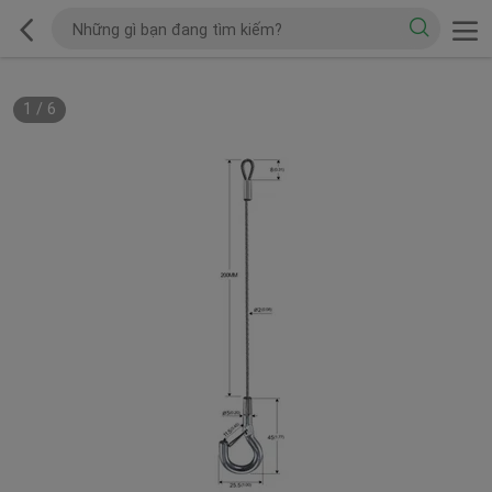
1
/
6