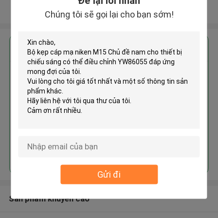
Để lại lời nhắn
Xem thêm
Chúng tôi sẽ gọi lại cho bạn sớm!
Nhận giá tốt nhất cho
Bộ kẹp cáp mạ niken M15 Chủ đề
nam cho thiết bị chiếu sáng có
thể điều chỉnh YW86055
Tiếp tục
Gửi đi
Sản phẩm khuyến cáo