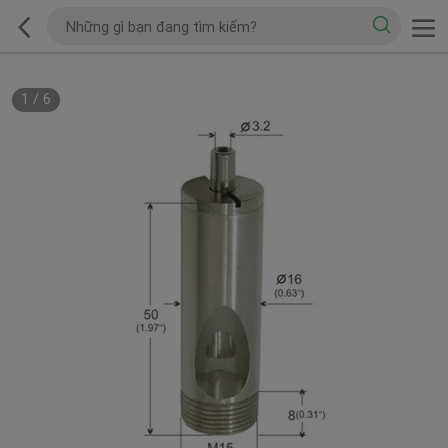
1
/
6