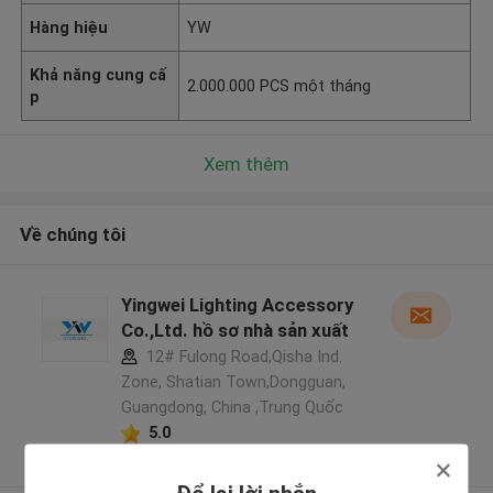
Hàng hiệu
YW
Khả năng cung cấ
2.000.000 PCS một tháng
p
Xem thêm
Về chúng tôi
Yingwei Lighting Accessory
Co.,Ltd. hồ sơ nhà sản xuất
12# Fulong Road,Qisha Ind.
Zone, Shatian Town,Dongguan,
Guangdong, China ,Trung Quốc
5.0
Nhà cung cấp xác nhận