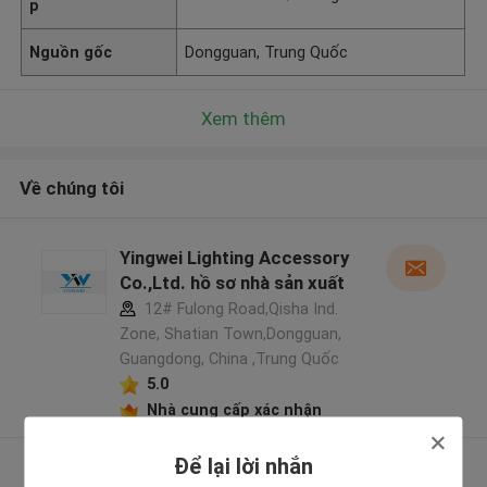
p
Nguồn gốc
Dongguan, Trung Quốc
Xem thêm
Về chúng tôi
Yingwei Lighting Accessory
Co.,Ltd. hồ sơ nhà sản xuất
12# Fulong Road,Qisha Ind.
Zone, Shatian Town,Dongguan,
Guangdong, China ,Trung Quốc
5.0
Nhà cung cấp xác nhận
Để lại lời nhắn
Xem thêm