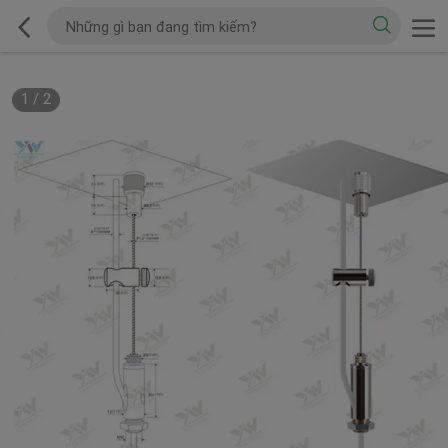
1
/
2