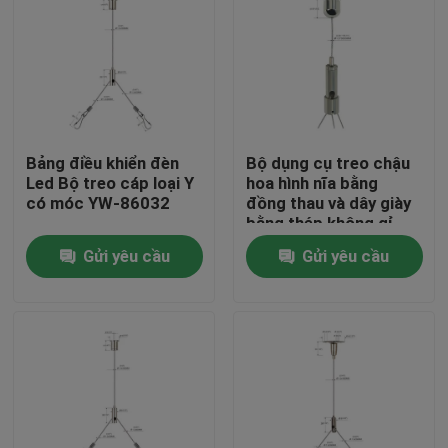
Bảng điều khiển đèn
Bộ dụng cụ treo chậu
Led Bộ treo cáp loại Y
hoa hình nĩa bằng
có móc YW-86032
đồng thau và dây giày
bằng thép không gỉ
304
Gửi yêu cầu
Gửi yêu cầu
Nhà
Các sản phẩm
Video