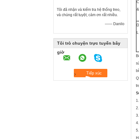
C
&
Tôi đã nhận và kiểm tra hệ thống treo,
và chúng rất tuyệt, cảm ơn rất nhiều.
—— Danilo
D
L
Tôi trò chuyện trực tuyến bây
giờ
B
s
b
Q
t
S
1
2
3
4
5
H