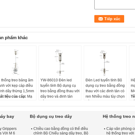
ản phẩm khác
 thống treo bảng âm
YW-86010 Đèn led
Đèn Led tuyến tính Bộ
Hệ
anh với kẹp cáp điều
tuyến tính Bộ dụng cụ
dụng cụ treo bằng đồng
mạ
ỉnh dây thừng 1,5mm
treo bằng đồng thau với
thau với các đinh tán có
M
ất liệu của cáp:
Mạ
dây treo và đinh tán
ren Nhiều màu tùy chọn
Tê
m, 304ss hoặc 316
Tên mục:
Bộ dụng cụ
Tên mục:
Bộ dụng cụ
Vậ
 tùy chọn
treo bằng đồng thau
treo bằng đồng thau
gt
ất liệu móc:
Thép
cho đèn led tuyến tính
cho đèn led tuyến tính
go
máy bay
Bộ dụng cụ treo dây
Hệ thống treo 
ười khác:
kẹp trần:
16*28mm
kẹp trần:
14*22mm
Đư
M/ODM chấp nhận
Vật liệu:
Thau
Vật liệu:
Thau
1
y Grippers
Chiều cao bằng đồng có thể điều
Cáp văn phòng c
ợc
nghiên cứu:
7*13mm
nghiên cứu:
8*20mm
Kí
s Với M 6
chỉnh Bộ Chiếu sáng dây treo, Bộ
hệ thống treo với
u sắc:
Niken/crôm/
1