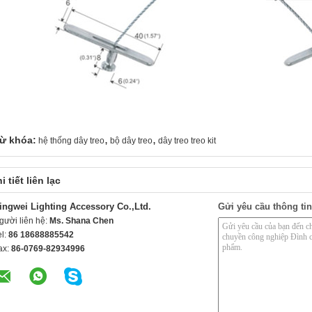
,
,
ừ khóa:
hệ thống dây treo
bộ dây treo
dây treo treo kit
i tiết liên lạc
ingwei Lighting Accessory Co.,Ltd.
Gửi yêu cầu thông tin
gười liên hệ:
Ms. Shana Chen
el:
86 18688885542
ax:
86-0769-82934996