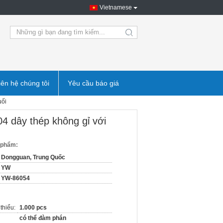
Vietnamese
search
iên hệ chúng tôi
Yêu cầu báo giá
uối
04 dây thép không gỉ với
n phẩm:
Dongguan, Trung Quốc
YW
YW-86054
thiểu:
1.000 pcs
có thể đàm phán