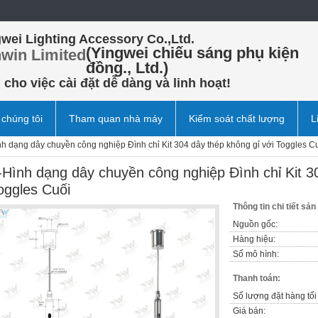
wei Lighting Accessory Co.,Ltd.
(Yingwei chiếu sáng phụ kiện
win Limited
đồng., Ltd.)
cho việc cài đặt dễ dàng và linh hoạt!
 chúng tôi
Tham quan nhà máy
Kiểm soát chất lượng
L
nh dạng dây chuyền công nghiệp Đình chỉ Kit 304 dây thép không gỉ với Toggles C
-Hình dạng dây chuyền công nghiệp Đình chỉ Kit 3
oggles Cuối
Thông tin chi tiết sả
Nguồn gốc:
Hàng hiệu:
Số mô hình:
Thanh toán:
Số lượng đặt hàng tối 
Giá bán: