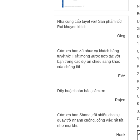
N
B
Đ
Nhà cung cấp tuyệt vời! Sản phẩm tốt!
Rat khuyen khich.
X
—— Oleg
B
1
Cảm ơn bạn đã phục vụ khách hàng
C
tuyệt vời! Rất mong được hợp tác với
Y
bạn trong các dự án chiếu sáng khác
K
của chúng tôi.
2
—— EVA
K
2
Dây buộc hoàn hảo, cảm ơn.
C
—— Rajen
K
3.
Cảm ơn bạn Shana, rất nhiều cho sự
C
quay trở nhanh chóng, công việc rất tốt
như mọi khi.
K
P
—— Henk