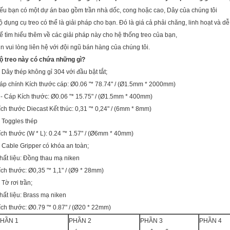
ếu bạn có một dự án bao gồm trần nhà dốc, cong hoặc cao, Dây của chúng tôi
ộ dụng cụ treo có thể là giải pháp cho bạn. Đó là giá cả phải chăng, linh hoạt và dễ 
ể tìm hiểu thêm về các giải pháp này cho hệ thống treo của bạn,
in vui lòng liên hệ với đội ngũ bán hàng của chúng tôi.
ộ treo này có chứa những gì?
. Dây thép không gỉ 304 với đầu bật tắt;
áp chính Kích thước cáp: Ø0.06 "* 78.74" / (Ø1.5mm * 2000mm)
 - Cáp Kích thước: Ø0.06 "* 15.75" / (Ø1.5mm * 400mm)
ích thước Diecast Kết thúc: 0,31 "* 0,24" / (6mm * 8mm)
. Toggles thép
ích thước (W * L): 0.24 "* 1.57" / (Ø6mm * 40mm)
. Cable Gripper có khóa an toàn;
hất liệu: Đồng thau mạ niken
ích thước: Ø0,35 "* 1,1" / (Ø9 * 28mm)
 Tờ rơi trần;
hất liệu: Brass mạ niken
ích thước: Ø0.79 "* 0.87" / (Ø20 * 22mm)
HẦN 1
PHẦN 2
PHẦN 3
PHẦN 4