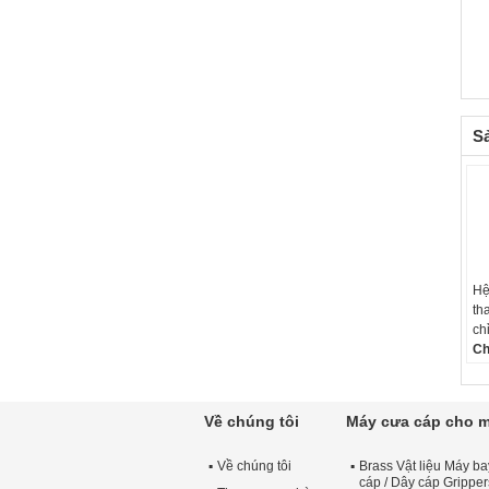
S
Hệ
th
ch
Ch
kẽ
ss
Ch
Về chúng tôi
Máy cưa cáp cho 
Ng
OE
Về chúng tôi
Brass Vật liệu Máy ba
đư
cáp / Dây cáp Gripper
Mà