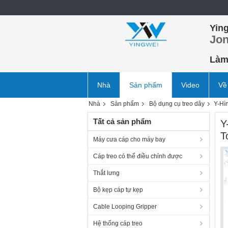
Ying
Jon
Làm 
Nhà
Sản phẩm
Video
Về
Nhà
Sản phẩm
Bộ dụng cụ treo dây
Y-Hì
Tất cả sản phẩm
Y
T
Máy cưa cáp cho máy bay
Cáp treo có thể điều chỉnh được
Thắt lưng
Bộ kẹp cáp tự kẹp
Cable Looping Gripper
Hệ thống cáp treo