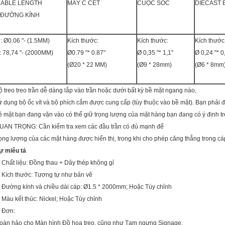
ABLE LENGTH
MÁY C CET
CUỘC SỐC
DIECAST 
ĐƯỜNG KÍNH
: Ø0.06 "- (1.5MM)
Kích thước:
Kích thước:
Kích thước
: 78,74 "- (2000MM)
Ø0.79 "* 0.87"
Ø
0,35
"* 1,1"
Ø
0,24
"* 0
(Ø20 * 22 MM)
(Ø9 * 28mm)
(Ø6 * 8mm
ộ treo treo trần dễ dàng lắp vào trần hoặc dưới bất kỳ bề mặt ngang nào,
ử dụng bộ ốc vít và bộ phích cắm được cung cấp (tùy thuộc vào bề mặt). Bạn phải
ề mặt bạn đang vặn vào có thể giữ trọng lượng của mặt hàng bạn đang có ý định tr
UAN TRỌNG: Cần kiểm tra xem các đầu trần có đủ mạnh để
rọng lượng của các mặt hàng được hiển thị, trong khi cho phép căng thẳng trong cá
ự miêu tả
. Chất liệu: Đồng thau + Dây thép không gỉ
. Kích thước: Tương tự như bản vẽ
. Đường kính và chiều dài cáp: Ø1.5 * 2000mm; Hoặc Tùy chỉnh
. Màu kết thúc: Nickel; Hoặc Tùy chỉnh
. Đơn:
oàn hảo cho Màn hình Đồ hoạ treo, cũng như Tạm ngưng Signage,