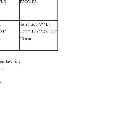
END
TOGGLES
:
Kích thước (W * L):
,31"
0,24 "* 1,57" / (Ø6mm *
)
40mm)
 đảm bảo rằng
eo.
p.