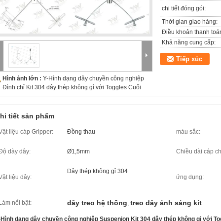
chi tiết đóng gói:
Thời gian giao hàng:
Điều khoản thanh toá
Khả năng cung cấp:
Tiếp xúc
Hình ảnh lớn :
Y-Hình dạng dây chuyền công nghiệp
Đình chỉ Kit 304 dây thép không gỉ với Toggles Cuối
hi tiết sản phẩm
Vật liệu cáp Gripper:
Đồng thau
màu sắc:
Độ dày dây:
Ø1,5mm
Chiều dài cáp ch
Dây thép không gỉ 304
Vật liệu dây:
ứng dụng:
dây treo hệ thống
treo dây ánh sáng kit
Làm nổi bật:
,
-Hình dạng dây chuyền công nghiệp Suspenion Kit 304 dây thép không gỉ với To