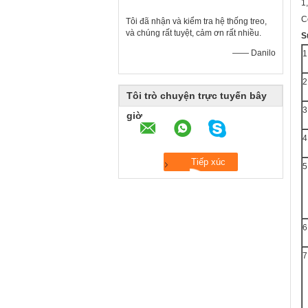
1
C
Tôi đã nhận và kiểm tra hệ thống treo,
và chúng rất tuyệt, cảm ơn rất nhiều.
S
—— Danilo
1
2
Tôi trò chuyện trực tuyến bây
3
giờ
4
5
6
7