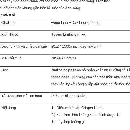
,5 m dây treo hoàn chỉnh với các chốt để cho phép ánh sáng được treo.
ó thể gắn trên khung gắn trên bề mặt của ánh sáng.
ự miêu tả
. Chất liệu
Đồng thau + Dây thép không gỉ
. Kích thước
Tương tự như bản vẽ
. Đường kính và chiều dài cáp
Ø1.2 * 1500mm; Hoặc Tùy chỉnh
. Màu kết thúc
Nickel / Chrome
. Đơn
Những bộ phận và bộ phận khác nhau cũng có sẵ
thành phần - lý tưởng cho các nhà thầu như nhà xâ
thợ điện, ký kết công ty lắp đặt hoặc người lắp đặ
.
Tải trọng làm việc an toàn
30KG (Chỉ tham khảo)
. Nội dung
1 * Điều chỉnh cáp Gripper Hook;
Bộ đính kèm trần không điều chỉnh được 1 *
1 * dây thép không gỉ