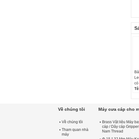
S
Bả
Le
có
Tê
tr
đí
16
Về chúng tôi
Máy cưa cáp cho 
Vậ
Bộ
Về chúng tôi
Brass Vật liệu Máy ba
cáp / Dây cáp Gripper
Tham quan nhà
Nam Thread
máy