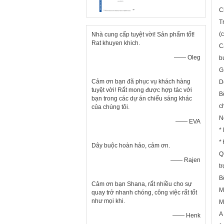
C
T
(
Nhà cung cấp tuyệt vời! Sản phẩm tốt!
Rat khuyen khich.
C
—— Oleg
b
G
Cảm ơn bạn đã phục vụ khách hàng
D
tuyệt vời! Rất mong được hợp tác với
B
bạn trong các dự án chiếu sáng khác
c
của chúng tôi.
N
—— EVA
*
*
Dây buộc hoàn hảo, cảm ơn.
Q
—— Rajen
t
B
Cảm ơn bạn Shana, rất nhiều cho sự
M
quay trở nhanh chóng, công việc rất tốt
như mọi khi.
M
A
—— Henk