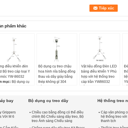
ản phẩm khác
ng điều khiển đèn
Bộ dụng cụ treo chậu
Vật liệu đồng Đèn LED
Đè
d Bộ treo cáp loại Y
hoa hình nĩa bằng đồng
bảng điều khiển Y Phù
th
 móc YW-86032
thau và dây giày bằng
hợp với hệ thống treo
li
n mục:
Bộ dụng cụ
thép không gỉ 304
cáp trần YW86032
Y
eo cáp loại Y
Tên mục:
Bộ dụng cụ
Tên mục:
YW-86032
Tê
nh kèm trần:
treo lọ hoa hình nĩa
Vật chất:
Brassfunction
Vậ
*17mm
đính kèm trần:
15 *
gtElInit() {var lib = new
gt
máy bay
Bộ dụng cụ treo dây
Hệ thống treo 
t chất:
Thau
15mm
google.translate.TranslateServi
go
 kẹp cáp:
9 * 26mm
Vật chất:
Thau
Đường kính dây:
Đư
y Grippers
Chiều cao bằng đồng có thể điều
Cáp văn phòng c
Bộ kẹp cáp:
13*44mm
1,5mm
1
s Với M 6
chỉnh Bộ Chiếu sáng dây treo, Bộ
hệ thống treo với
Chiều dài dây:
Ch
treo Ánh sáng Chiếu sáng
thanh lịch
1000mm, tùy chỉnh
10