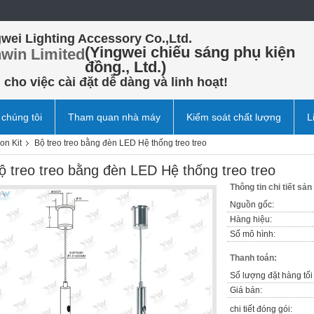
wei Lighting Accessory Co.,Ltd.
(Yingwei chiếu sáng phụ kiện
win Limited
đồng., Ltd.)
cho việc cài đặt dễ dàng và linh hoạt!
 chúng tôi
Tham quan nhà máy
Kiểm soát chất lượng
L
on Kit
Bộ treo treo bằng đèn LED Hệ thống treo treo
ộ treo treo bằng đèn LED Hệ thống treo treo
Thông tin chi tiết sả
Nguồn gốc:
Hàng hiệu:
Số mô hình:
Thanh toán:
Số lượng đặt hàng tối 
Giá bán:
chi tiết đóng gói: