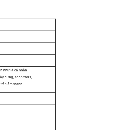
n như là cá nhân
y dựng, shopfitters,
t trần âm thanh.