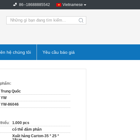
86--18688885542
Vietnamese
search
iên hệ chúng tôi
Yêu cầu báo giá
n phẩm:
Trung Quốc
YW
YW-86046
thiểu:
1.000 pcs
có thể đàm phán
Xuất hàng Carton-35 * 25 *
18cm