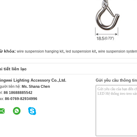
,
,
ừ khóa:
wire suspension hanging kit
led suspension kit
wire suspension syste
i tiết liên lạc
ingwei Lighting Accessory Co.,Ltd.
Gửi yêu cầu thông tin
gười liên hệ:
Ms. Shana Chen
el:
86 18688885542
ax:
86-0769-82934996