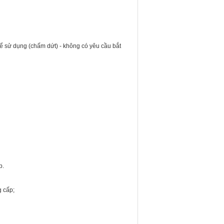
ể sử dụng (chấm dứt) - không có yêu cầu bắt
p.
g cấp;