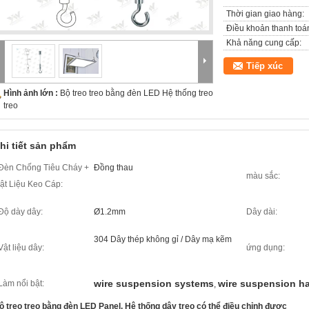
Thời gian giao hàng:
Điều khoản thanh toá
Khả năng cung cấp:
Tiếp xúc
Hình ảnh lớn :
Bộ treo treo bằng đèn LED Hệ thống treo
treo
hi tiết sản phẩm
Đèn Chống Tiêu Cháy +
Đồng thau
màu sắc:
ật Liệu Keo Cáp:
Độ dày dây:
Ø1.2mm
Dây dài:
304 Dây thép không gỉ / Dây mạ kẽm
Vật liệu dây:
ứng dụng:
wire suspension systems
wire suspension ha
Làm nổi bật:
,
ộ treo treo bằng đèn LED Panel, Hệ thống dây treo có thể điều chỉnh được