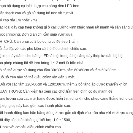
họn bộ dụng cụ thích hợp cho bảng đèn LED treo:
rần thạch cao và gỗ sử dụng bộ neo vít trục vít
có cáp dài 1m hoặc 2m)
ác loại dây cáp thép không gỉ ở các đường kính khác nhau rất mạnh và sẵn sàng đ
uộc crimping. Đơn giản chỉ cần snip vượt quá.
HI CHÚ: Cần phải có 2 bộ dụng cụ để treo 1 tấm.
ễ lắp đặt với các phụ kiện có thể điều chỉnh chiều cao.
ộ treo này dành cho bảng LED là một trong 4 bộ căng dây thép từ toàn bộ bộ
ho phép chúng tôi để treo bảng 1 ~ 2 mét từ trần nhà.
ó có thể được sử dụng cho tấm 30x30cm, tấm 60x60cm và tấm 60x30cm.
 Bộ đồ treo này có thể điều chỉnh lên đến 2 mét.
 Đối với các tấm 120x60cm và 120x30cm, thêm 2 bộ tăng áp được khuyến khích.
UAN TRỌNG: Cần kiểm tra xem các chốt trần trên đỉnh có đủ mạnh để
rọng lượng của các mặt hàng được hiển thị, trong khi cho phép căng thẳng trong cá
ộ dụng cụ này bao gồm các thành phần sau:
ột thanh đồng làm trần bằng đồng được gắn cố định vào trần nhà với vít được cun
ột dây cáp thép không gỉ kết hợp 1.0 * 1500;
 Hook với cơ cấu điều chỉnh chiều cao.