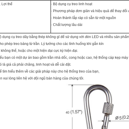
. Lợi thế
· Bộ dụng cụ treo linh hoạt
· Phương pháp đơn giản và hiệu quả để thay đổi 
· Hoàn thành lắp ráp có sẵn từ một nguồn
· Chất lượng lâu dài
ộ dụng cụ treo dây bằng thép không gỉ để sử dụng với đèn LED và nhiều sản phẩm
ho phép treo bảng từ trần. Lý tưởng cho các tình huống khi gắn kín
à không thể, hoặc cho một hiện đại cực kỳ hiện đại.
ếu bạn có một dự án bao gồm trần nhà dốc, cong hoặc cao, hệ thống cáp kẹp máy b
ó là giá cả phải chăng, linh hoạt và dễ cài đặt.
ể tìm hiểu thêm về các giải pháp này cho hệ thống treo của bạn,
in vui lòng liên hệ với đội ngũ bán hàng của chúng tôi.