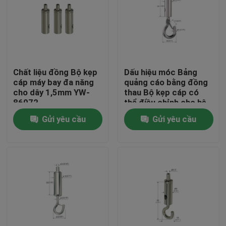
Chất liệu đồng Bộ kẹp
Dấu hiệu móc Bảng
cáp máy bay đa năng
quảng cáo bằng đồng
cho dây 1,5mm YW-
thau Bộ kẹp cáp có
86072
thể điều chỉnh cho hệ
thống treo
Gửi yêu cầu
Gửi yêu cầu
Nhà
Các sản phẩm
Video