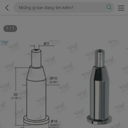
1
/
1