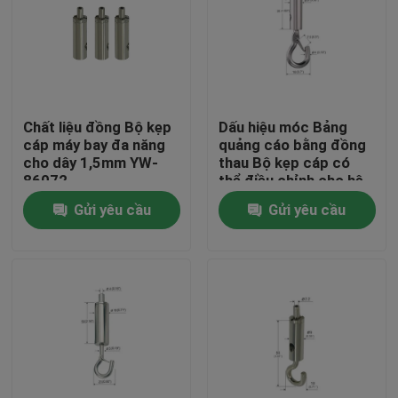
Chất liệu đồng Bộ kẹp
Dấu hiệu móc Bảng
cáp máy bay đa năng
quảng cáo bằng đồng
cho dây 1,5mm YW-
thau Bộ kẹp cáp có
86072
thể điều chỉnh cho hệ
thống treo
Gửi yêu cầu
Gửi yêu cầu
Nhà
Các sản phẩm
Video