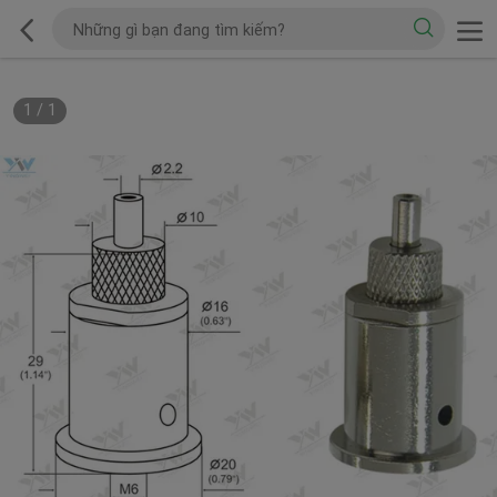
1
/
1