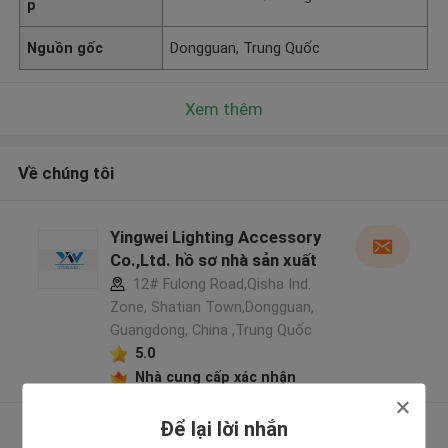
p
Nguồn gốc
Dongguan, Trung Quốc
Xem thêm
Về chúng tôi
Yingwei Lighting Accessory
Co.,Ltd. hồ sơ nhà sản xuất
12# Fulong Road,Qisha Ind.
Zone, Shatian Town,Dongguan,
Guangdong, China ,Trung Quốc
5.0
Nhà cung cấp xác nhận
Để lại lời nhắn
Xem thêm