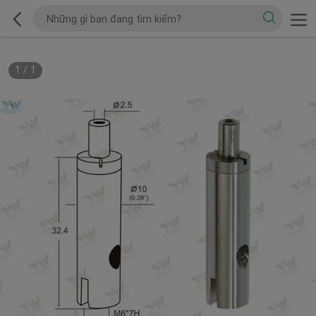
1
/
1