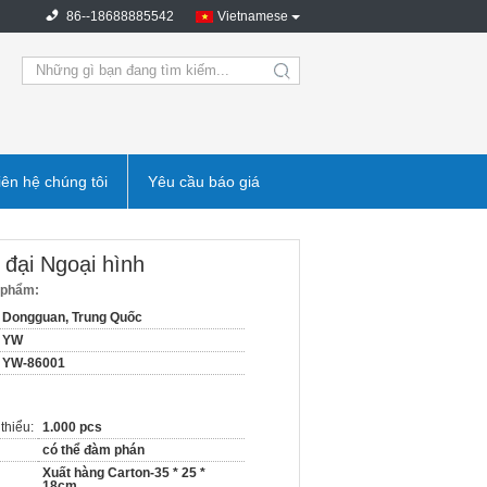
86--18688885542
Vietnamese
search
iên hệ chúng tôi
Yêu cầu báo giá
 đại Ngoại hình
n phẩm:
Dongguan, Trung Quốc
YW
YW-86001
thiểu:
1.000 pcs
có thể đàm phán
Xuất hàng Carton-35 * 25 *
18cm