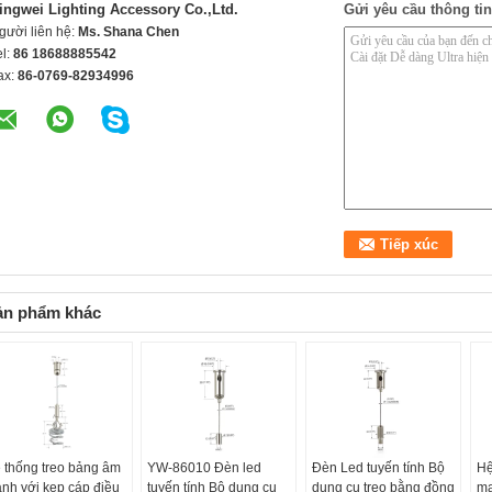
ingwei Lighting Accessory Co.,Ltd.
Gửi yêu cầu thông tin
gười liên hệ:
Ms. Shana Chen
el:
86 18688885542
ax:
86-0769-82934996
ản phẩm khác
 thống treo bảng âm
YW-86010 Đèn led
Đèn Led tuyến tính Bộ
Hệ
anh với kẹp cáp điều
tuyến tính Bộ dụng cụ
dụng cụ treo bằng đồng
mạ