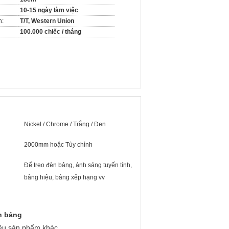
10-15 ngày làm việc
n:
T/T, Western Union
100.000 chiếc / tháng
Nickel / Chrome / Trắng / Đen
2000mm hoặc Tùy chỉnh
Để treo đèn bảng, ánh sáng tuyến tính,
bảng hiệu, bảng xếp hạng vv
èn bảng
iều sản phẩm khác,