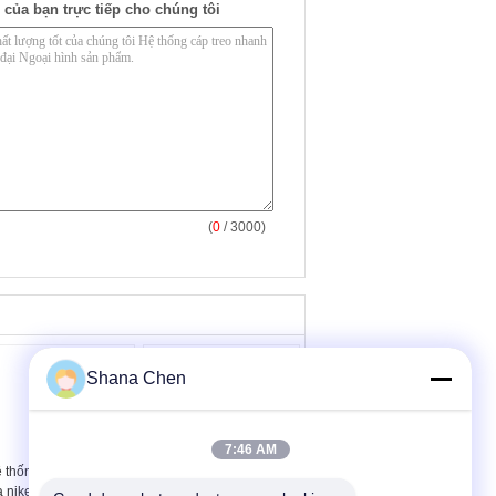
 của bạn trực tiếp cho chúng tôi
(
0
/ 3000)
Shana Chen
7:46 AM
 thống treo cáp đồng
Bộ đèn treo trần bằng
 niken với bộ kẹp chỉ
đồng thau mạ niken với