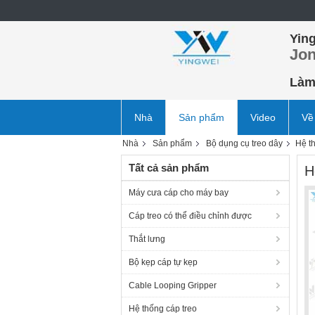
Ying
Jon
Làm 
Nhà
Sản phẩm
Video
Về
Nhà
Sản phẩm
Bộ dụng cụ treo dây
Hệ t
Tất cả sản phẩm
H
Máy cưa cáp cho máy bay
Cáp treo có thể điều chỉnh được
Thắt lưng
Bộ kẹp cáp tự kẹp
Cable Looping Gripper
Hệ thống cáp treo