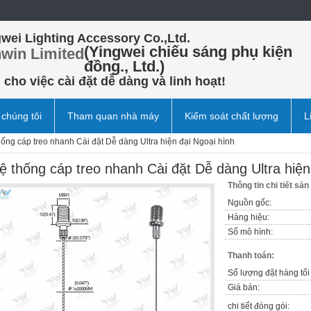
wei Lighting Accessory Co.,Ltd.
(Yingwei chiếu sáng phụ kiện
win Limited
đồng., Ltd.)
cho việc cài đặt dễ dàng và linh hoạt!
 chúng tôi
Tham quan nhà máy
Kiểm soát chất lượng
L
hống cáp treo nhanh Cài đặt Dễ dàng Ultra hiện đại Ngoại hình
ệ thống cáp treo nhanh Cài đặt Dễ dàng Ultra hiện
Thông tin chi tiết sả
Nguồn gốc:
Hàng hiệu:
Số mô hình:
Thanh toán:
Số lượng đặt hàng tối 
Giá bán:
chi tiết đóng gói: