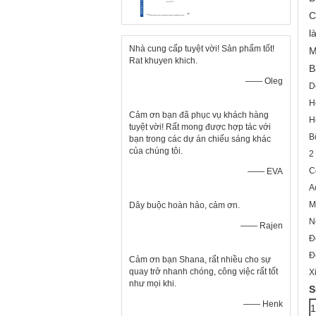
C
l
Nhà cung cấp tuyệt vời! Sản phẩm tốt!
M
Rat khuyen khich.
B
—— Oleg
D
H
Cảm ơn bạn đã phục vụ khách hàng
H
tuyệt vời! Rất mong được hợp tác với
B
bạn trong các dự án chiếu sáng khác
của chúng tôi.
2
C
—— EVA
Ac
M
Dây buộc hoàn hảo, cảm ơn.
N
—— Rajen
Đ
Đ
Cảm ơn bạn Shana, rất nhiều cho sự
quay trở nhanh chóng, công việc rất tốt
X
như mọi khi.
S
—— Henk
1