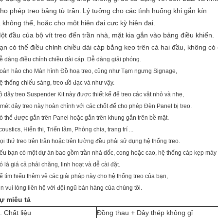
ho phép treo bảng từ trần.
Lý tưởng cho các tình huống khi gắn kín
à không thể, hoặc cho một hiện đại cực kỳ hiện đại.
ột đầu của bộ vít treo đến trần nhà, mặt kia gắn vào bảng điều khiển.
ạn có thể điều chỉnh chiều dài cáp bằng keo trên cả hai đầu, không có 
ễ dàng điều chỉnh chiều dài cáp. Dễ dàng giải phóng.
oàn hảo cho Màn hình Đồ hoạ treo, cũng như Tạm ngưng Signage,
ệ thống chiếu sáng, treo đồ đạc và như vậy.
ộ dây treo Suspender Kit này được thiết kế để treo các vật nhỏ và nhẹ,
 mét dây treo này hoàn chỉnh với các chốt để cho phép Đèn Panel bị treo.
ó thể được gắn trên Panel hoặc gắn trên khung gắn trên bề mặt.
oustics, Hiển thị, Triển lãm, Phòng chia, trang trí ...
ọi thứ treo trên trần hoặc trên tường đều phải sử dụng hệ thống treo.
ếu bạn có một dự án bao gồm trần nhà dốc, cong hoặc cao, hệ thống cáp kẹp máy b
ó là giá cả phải chăng, linh hoạt và dễ cài đặt.
ể tìm hiểu thêm về các giải pháp này cho hệ thống treo của bạn,
in vui lòng liên hệ với đội ngũ bán hàng của chúng tôi.
ự miêu tả
. Chất liệu
Đồng thau + Dây thép không gỉ