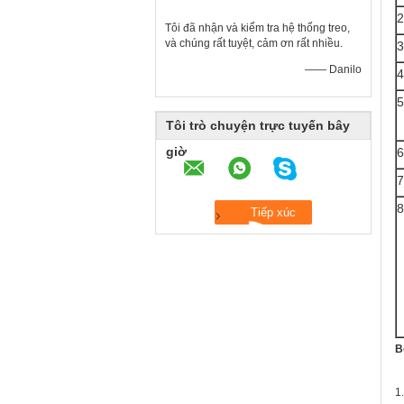
2
Tôi đã nhận và kiểm tra hệ thống treo,
và chúng rất tuyệt, cảm ơn rất nhiều.
3
—— Danilo
4
5
Tôi trò chuyện trực tuyến bây
giờ
6
7
8
B
1