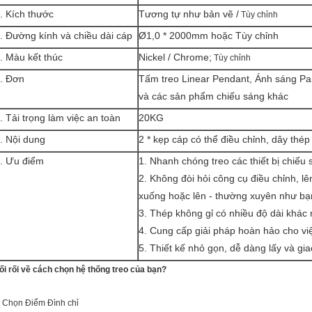
. Kích thước
Tương tự như bản vẽ /
Tùy chỉnh
. Đường kính và chiều dài cáp
Ø1,0 * 2000mm hoặc Tùy chỉnh
. Màu kết thúc
Nickel / Chrome;
Tùy chỉnh
. Đơn
Tấm treo Linear Pendant, Ánh sáng Pa
và các sản phẩm chiếu sáng khác
. Tải trọng làm việc an toàn
20KG
. Nội dung
2 * kẹp cáp có thể điều chỉnh, dây thép 
. Ưu điểm
1. Nhanh chóng treo các thiết bị chiếu 
2. Không đòi hỏi công cụ điều chỉnh, l
xuống hoặc lên - thường xuyên như b
3. Thép không gỉ có nhiều độ dài khác
4. Cung cấp giải pháp hoàn hảo cho việ
5. Thiết kế nhỏ gọn, dễ dàng lấy và gi
ối rối về cách chọn hệ thống treo của bạn?
. Chọn Điểm Đình chỉ