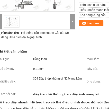
Thời gian giao hàng:
Điều khoản thanh toá
Khả năng cung cấp:
Tiếp xúc
Hình ảnh lớn :
Hệ thống cáp treo nhanh Cài đặt Dễ
dàng Ultra hiện đại Ngoại hình
hi tiết sản phẩm
tài liệu:
Đồng thau
màu sắc:
Độ dày dây:
Ø1,0mm
Dây dài:
304 Dây thép không gỉ / Dây mạ kẽm
Vật liệu dây:
ứng dụng:
dây treo hệ thống
treo dây ánh sáng kit
Làm nổi bật:
,
ộ treo dây nhanh, Hệ treo treo có thể điều chỉnh được đối với đ
ộ dụng cụ treo dây bằng thép không gỉ để sử dụng với đèn LED và nh