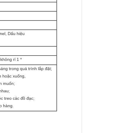
nel, Dấu hiệu
không rỉ 1 *
sáng trong quá trình lắp đặt;
ên hoặc xuống,
ạn muốn;
 nhau;
c treo các đồ đạc;
ao hàng.