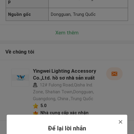
p
Nguồn gốc
Dongguan, Trung Quốc
Xem thêm
Về chúng tôi
Yingwei Lighting Accessory
Co.,Ltd. hồ sơ nhà sản xuất
12# Fulong Road,Qisha Ind.
Zone, Shatian Town,Dongguan,
Guangdong, China ,Trung Quốc
5.0
Nhà cung cấp xác nhận
Để lại lời nhắn
Xem thêm