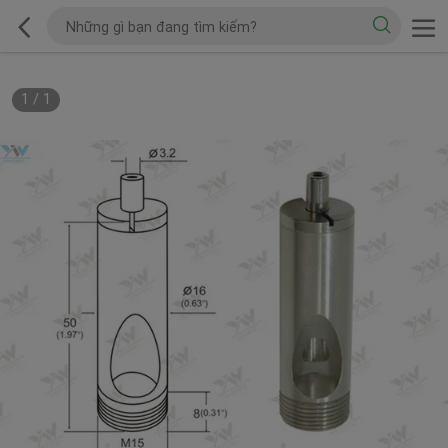
1
/
1